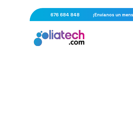
676 684 848
¡Envíanos un mens